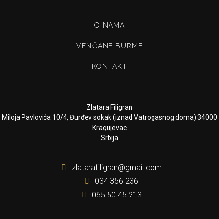
O NAMA
VENČANE BURME
KONTAKT
Zlatara Filigran
Miloja Pavlovića 10/4, Đurđev sokak (iznad Vatrogasnog doma) 34000
Kragujevac
Srbija
zlatarafiligran@gmail.com
034 356 236
065 50 45 213