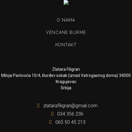
O NAMA
VENČANE BURME
KONTAKT
Zlatara Filigran
Miloja Pavlovića 10/4, Đurđev sokak (iznad Vatrogasnog doma) 34000
Kragujevac
Srbija
zlatarafiligran@gmail.com
034 356 236
065 50 45 213