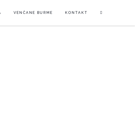
A
VENČANE BURME
KONTAKT