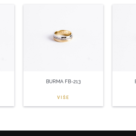
BURMA FB-213
B
VIŠE