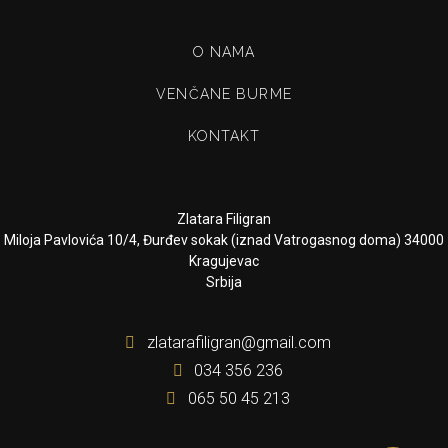
O NAMA
VENČANE BURME
KONTAKT
Zlatara Filigran
Miloja Pavlovića 10/4, Đurđev sokak (iznad Vatrogasnog doma) 34000
Kragujevac
Srbija
zlatarafiligran@gmail.com
034 356 236
065 50 45 213