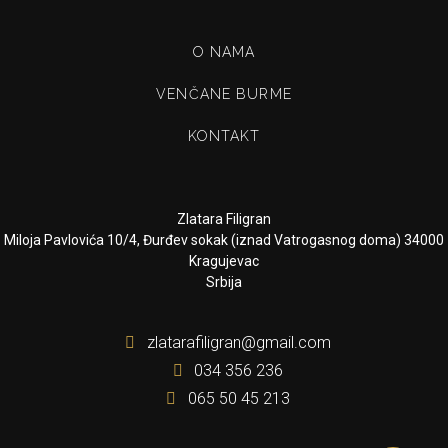
O NAMA
VENČANE BURME
KONTAKT
Zlatara Filigran
Miloja Pavlovića 10/4, Đurđev sokak (iznad Vatrogasnog doma) 34000
Kragujevac
Srbija
zlatarafiligran@gmail.com
034 356 236
065 50 45 213