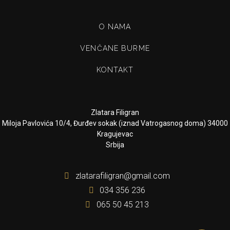
O NAMA
VENČANE BURME
KONTAKT
Zlatara Filigran
Miloja Pavlovića 10/4, Đurđev sokak (iznad Vatrogasnog doma) 34000
Kragujevac
Srbija
zlatarafiligran@gmail.com
034 356 236
065 50 45 213