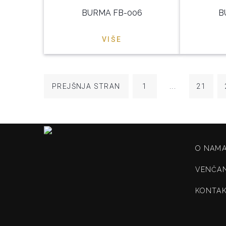
BURMA FB-006
B
VIŠE
PREJŠNJA STRAN
1
...
21
O NAM
VENČA
KONTA