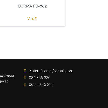
BURMA FB-002
VIŠE
zlatarafiligran@gmail.com
kak (iznad
034 356 236
jevac
065 50 45 213