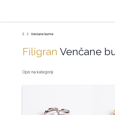
Venčane burme
Filigran
Venčane b
Opis na kategoriji