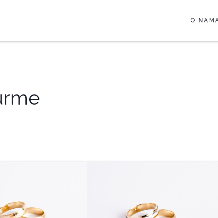
O NAM
urme