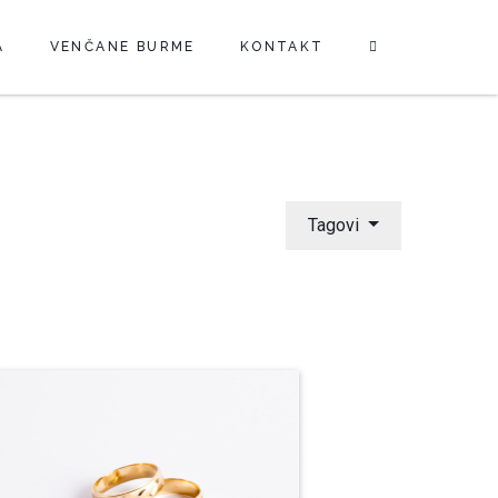
A
VENČANE BURME
KONTAKT
Tagovi