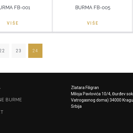
URMA FB-001
BURMA FB-005
VIŠE
VIŠE
22
23
24
A
Zlatara Filigran
Miloja Pavlovića 10/4, Đurđev so
NE BURME
Vatrogasnog doma) 34000 Kragu
Srbija
KT