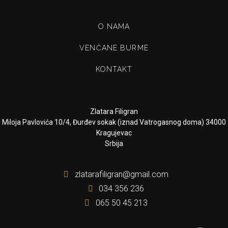
O NAMA
VENČANE BURME
KONTAKT
Zlatara Filigran
Miloja Pavlovića 10/4, Đurđev sokak (iznad Vatrogasnog doma) 34000
Kragujevac
Srbija
zlatarafiligran@gmail.com
034 356 236
065 50 45 213