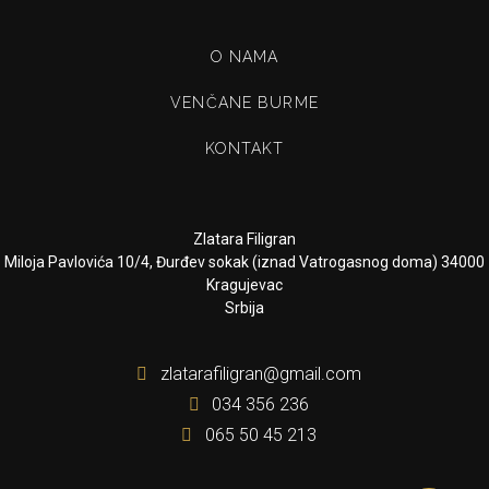
O NAMA
VENČANE BURME
KONTAKT
Zlatara Filigran
Miloja Pavlovića 10/4, Đurđev sokak (iznad Vatrogasnog doma) 34000
Kragujevac
Srbija
zlatarafiligran@gmail.com
034 356 236
065 50 45 213