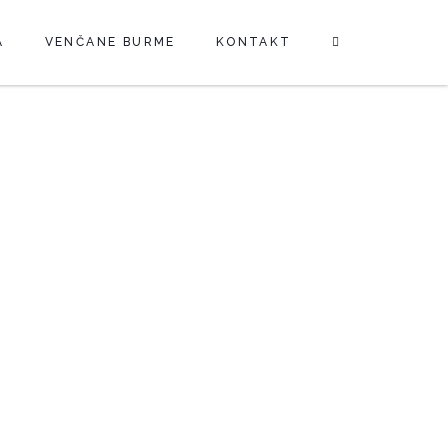
A
VENČANE BURME
KONTAKT