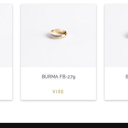
BURMA FB-279
B
VIŠE